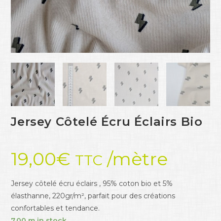
Jersey Côtelé Écru Éclairs Bio
19,00
€
/mètre
TTC
Jersey côtelé écru éclairs , 95% coton bio et 5%
élasthanne, 220gr/m², parfait pour des créations
confortables et tendance.
7,00 m in stock