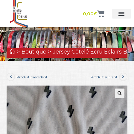
0,00
€
>
Boutique
>
Jersey Côtelé Écru Éclairs Bio
Produit précédent
Produit suivant