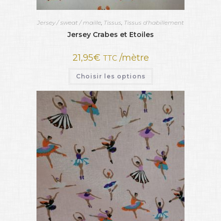
Jersey / sweat / maille
,
Tissus
,
Tissus d'habillement
Jersey Crabes et Etoiles
21,95
€
/mètre
TTC
Choisir les options